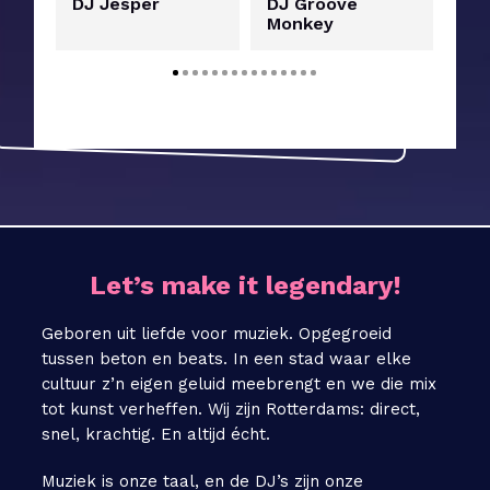
DJ Jesper
DJ Groove
DJ
Monkey
Let’s make it legendary!
Geboren uit liefde voor muziek. Opgegroeid
tussen beton en beats. In een stad waar elke
cultuur z’n eigen geluid meebrengt en we die mix
tot kunst verheffen. Wij zijn Rotterdams: direct,
snel, krachtig. En altijd écht.
Muziek is onze taal, en de DJ’s zijn onze