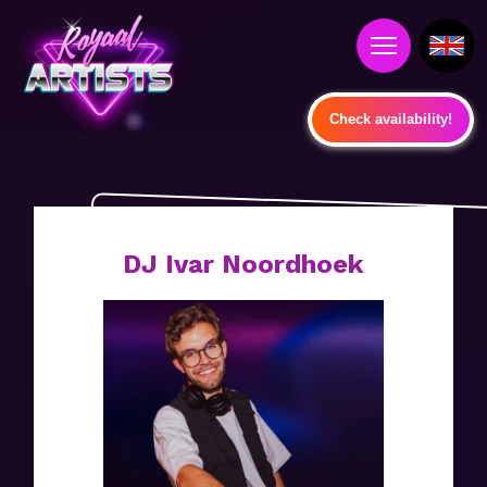
Check availability!
DJ Ivar Noordhoek