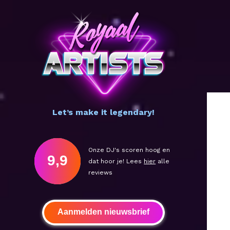
Let’s make it legendary!
Onze DJ's scoren hoog en
9,9
dat hoor je! Lees
hier
alle
reviews
Aanmelden nieuwsbrief