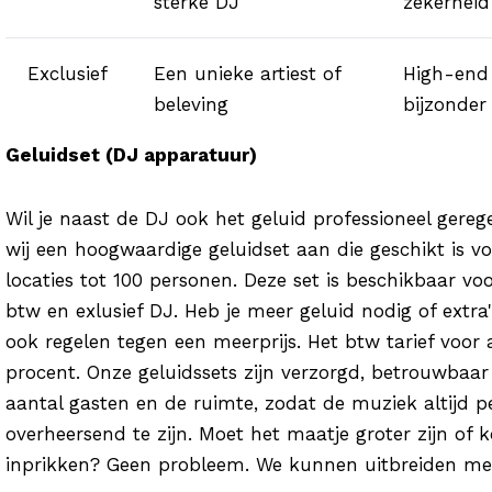
sterke DJ
zekerheid
Exclusief
Een unieke artiest of
High-end
beleving
bijzonder
Geluidset (DJ apparatuur)
Wil je naast de DJ ook het geluid professioneel ger
wij een hoogwaardige geluidset aan die geschikt is v
locaties tot 100 personen. Deze set is beschikbaar vo
btw en exlusief DJ. Heb je meer geluid nodig of extr
ook regelen tegen een meerprijs. Het btw tarief voor
procent. Onze geluidssets zijn verzorgd, betrouwbaa
aantal gasten en de ruimte, zodat de muziek altijd p
overheersend te zijn. Moet het maatje groter zijn of k
inprikken? Geen probleem. We kunnen uitbreiden met