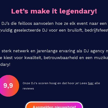
Let’s make it legendary!
le DJ’s die feilloos aanvoelen hoe ze elk event naar ee
uldig geselecteerde DJ voor een bruiloft, bedrijfsfeest
 sterk netwerk en jarenlange ervaring als DJ agency m
 kiest voor kwaliteit, betrouwbaarheid en een muzikal
ndary!
Onze DJ's scoren hoog en dat hoor je! Lees
hier
alle
9,9
reviews
Aanmelden nieuwsbrief