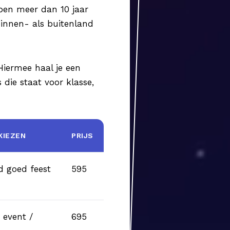
ben meer dan 10 jaar
binnen- als buitenland
Hiermee haal je een
s die staat voor klasse,
KIEZEN
PRIJS
d goed feest
595
 event /
695