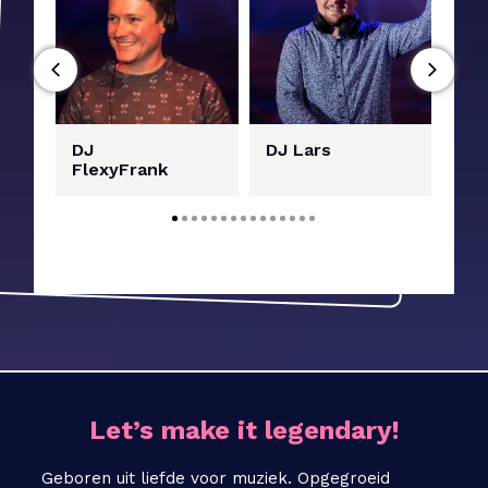
DJ
DJ Lars
DJ 
FlexyFrank
Let’s make it legendary!
Geboren uit liefde voor muziek. Opgegroeid