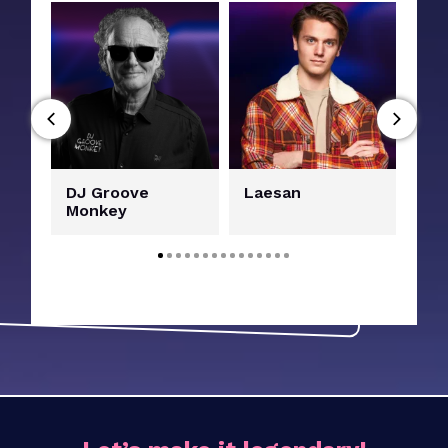
DJ Groove
Laesan
DJ 
Monkey