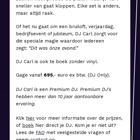
sneller van gaat kloppen. Elke set is anders,
maar altijd raak.
Of het nu gaat om een bruiloft, verjaardag,
bedrijfsevent of jubileum, DJ Carl zorgt voor
die speciale magie waardoor iedereen
zegt:
“Dit was ónze avond.”
DJ Carl is ook te boek zonder vinyl.
Gage vanaf
6
95
,- euro ex btw. (DJ Only).
DJ Carl is een Premium DJ. Premium DJ's
hebben meer dan 10 jaar aantoonbare
ervaring.
Klik
hier
voor meer informatie over de prijzen,
of
boek
hier direct je DJ. Kom je er niet uit?
Lees de
FAQ
met veelgestelde vragen of
neem
contact
op.