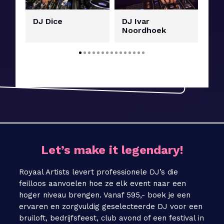
DJ Dice
DJ Ivar
Le
Noordhoek
Se
Let’s make it legendary!
Royaal Artists levert professionele DJ’s die
feilloos aanvoelen hoe ze elk event naar een
hoger niveau brengen. Vanaf 595,- boek je een
ervaren en zorgvuldig geselecteerde DJ voor een
bruiloft, bedrijfsfeest, club avond of een festival in