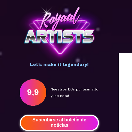
Let’s make it legendary!
Nuestros DJs puntúan alto
9,9
y ¡se nota!
Suscribirse al boletín de
noticias