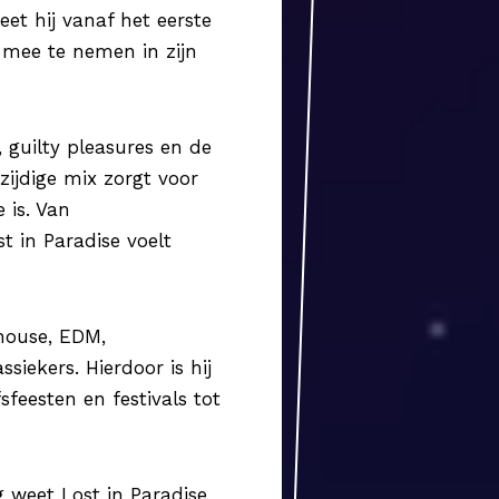
eet hij vanaf het eerste
 mee te nemen in zijn
, guilty pleasures en de
lzijdige mix zorgt voor
 is. Van
t in Paradise voelt
 house, EDM,
ssiekers. Hierdoor is hij
feesten en festivals tot
g weet Lost in Paradise