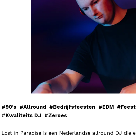
#90's
#Allround
#Bedrijfsfeesten
#EDM
#Feest
#Kwaliteits DJ
#Zeroes
Lost in Paradise is een Nederlandse allround DJ die e